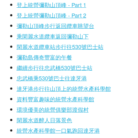
登上統營彌勒山頂峰 - Part 1
登上統營彌勒山頂峰 - Part 2
彌勒山頂峰步行返回纜車眺望台
乘閑麗水道纜車返回彌勒山下
閑麗水道纜車站步行往530號巴士站
彌勒島傳奇豐富的午餐
繼續步行往忠武橋530號巴士站
忠武橋乘530號巴士往達牙港
達牙港步行往山頂上的統營水產科學館
資料豐富趣味的統營水產科學館
環境優美的統營俱樂部渡假村
閑麗水道醉人日落景色
統營水產科學館一口氣跑回達牙港