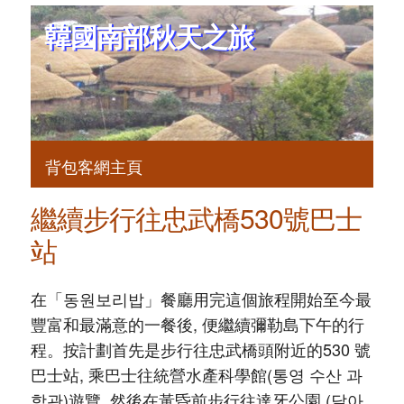
韓國南部秋天之旅
背包客網主頁
繼續步行往忠武橋530號巴士
站
在「동원보리밥」餐廳用完這個旅程開始至今最
豐富和最滿意的一餐後, 便繼續彌勒島下午的行
程。按計劃首先是步行往忠武橋頭附近的530 號
巴士站, 乘巴士往統營水產科學館(통영 수산 과
학관)遊覽, 然後在黃昏前步行往達牙公園 (달아