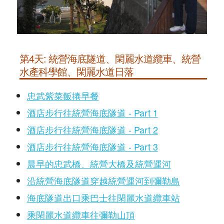
第4天: 統營海底隧道、閑麗水道纜車、統營
水產科學館、閑麗水道日落
忠武紫菜飯捲早餐
酒店步行往統營海底隧道 - Part 1
酒店步行往統營海底隧道 - Part 2
酒店步行往統營海底隧道 - Part 3
晨早的忠武橋、統營大橋及統營運河
沿統營海底隧道穿越統營運河到彌勒島
海底隧道出口乘巴士往閑麗水道纜車站
乘閑麗水道纜車往彌勒山頂