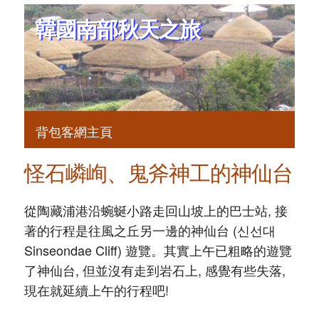
韓國南部秋天之旅
背包客網主頁
怪石嶙峋、鬼斧神工的神仙台
從陶藏浦港沿蜿蜒小路走回山坡上的巴士站, 接
著的行程是往風之丘另一邊的神仙台 (신선대
Sinseondae Cliff) 遊覽。其實上午已粗略的遊覽
了神仙台, 但並沒有走到岩石上, 感覺有些失落,
現在就延續上午的行程吧!