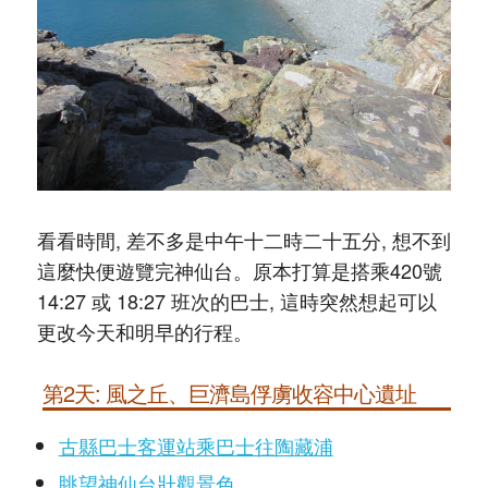
看看時間, 差不多是中午十二時二十五分, 想不到
這麼快便遊覽完神仙台。原本打算是搭乘420號
14:27 或 18:27 班次的巴士, 這時突然想起可以
更改今天和明早的行程。
第2天: 風之丘、巨濟島俘虜收容中心遺址
古縣巴士客運站乘巴士往陶藏浦
眺望神仙台壯觀景色