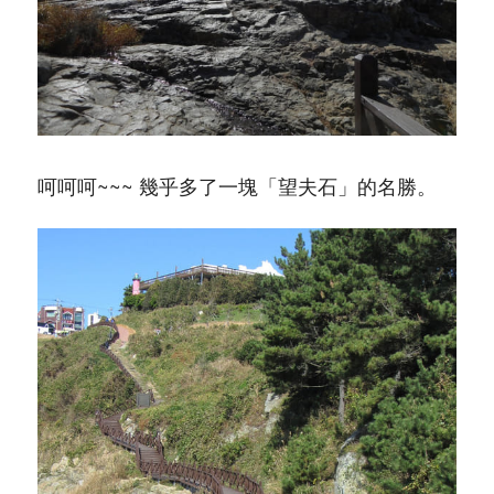
呵呵呵~~~ 幾乎多了一塊「望夫石」的名勝。