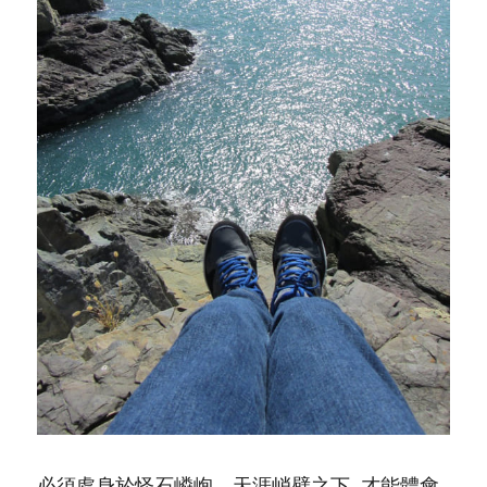
必須處身於怪石嶙峋、天涯峭壁之下, 才能體會